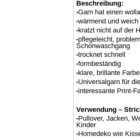
Beschreibung:
Garn hat einen wolla
•
wärmend und weich
•
kratzt nicht auf der 
•
pflegeleicht, proble
•
Schonwaschgang
trocknet schnell
•
formbeständig
•
klare, brillante Farb
•
Universalgarn für di
•
interessante Print-F
•
Verwendung – Stric
Pullover, Jacken, W
•
Kinder
Homedeko wie Kisse
•