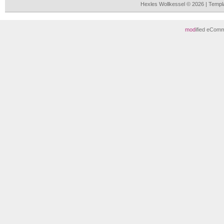
Hexles Wollkessel © 2026 | Temp
mod
ified eCom