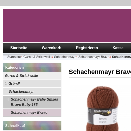
Startseite
Warenkorb
Registrieren
Kasse
Startseite
»
Garne & Strickwolle
»
Schachenmayr
»
Schachenmayr Bravo
»
Schachenmay
Kategorien
Schachenmayr Bravo
Garne & Strickwolle
Gründl
Schachenmayr
Schachenmayr Baby Smiles
Bravo Baby 185
Schachenmayr Bravo
Schnellkauf