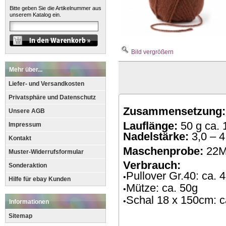
Bitte geben Sie die Artikelnummer aus
unserem Katalog ein.
Bild vergrößern
Mehr über...
Liefer- und Versandkosten
Privatsphäre und Datenschutz
Zusammensetzung:
Unsere AGB
Lauflänge:
50 g ca. 
Impressum
Nadelstärke:
3,0 – 
Kontakt
Maschenprobe:
22M
Muster-Widerrufsformular
Verbrauch:
Sonderaktion
Pullover Gr.40: ca. 
•
Hilfe für ebay Kunden
Mütze: ca. 50g
•
Schal 18 x 150cm: c
•
Informationen
Sitemap