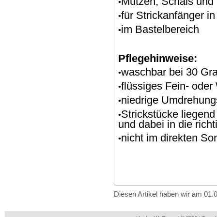
Mützen, Schals und
•
für Strickanfänger i
•
im Bastelbereich
•
Pflegehinweise:
waschbar bei 30 Gr
•
flüssiges Fein- oder
•
niedrige Umdrehung
•
Strickstücke liegen
•
und dabei in die rich
nicht im direkten So
•
Diesen Artikel haben wir am 01