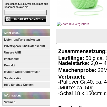
Bitte geben Sie die Artikelnummer aus
unserem Katalog ein.
Bild vergrößern
Mehr über...
Liefer- und Versandkosten
Privatsphäre und Datenschutz
Zusammensetzung:
Unsere AGB
Lauflänge:
50 g ca. 
Impressum
Nadelstärke:
3,0 – 
Kontakt
Maschenprobe:
22M
Muster-Widerrufsformular
Verbrauch:
Sonderaktion
Pullover Gr.40: ca. 
•
Hilfe für ebay Kunden
Mütze: ca. 50g
•
Schal 18 x 150cm: c
•
Informationen
Sitemap