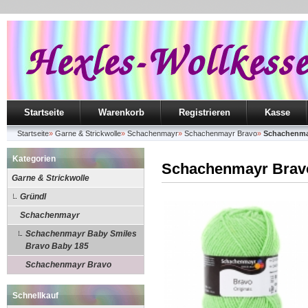
Startseite
Warenkorb
Registrieren
Kasse
Startseite
»
Garne & Strickwolle
»
Schachenmayr
»
Schachenmayr Bravo
»
Schachenmay
Kategorien
Schachenmayr Bravo
Garne & Strickwolle
Gründl
Schachenmayr
Schachenmayr Baby Smiles
Bravo Baby 185
Schachenmayr Bravo
Schnellkauf