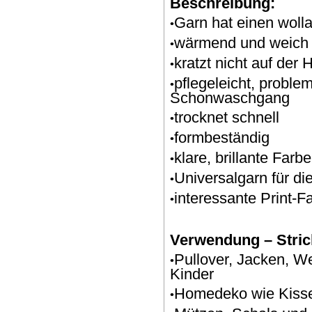
Beschreibung:
Garn hat einen wolla
•
wärmend und weich
•
kratzt nicht auf der 
•
pflegeleicht, proble
•
Schonwaschgang
trocknet schnell
•
formbeständig
•
klare, brillante Farb
•
Universalgarn für di
•
interessante Print-F
•
Verwendung – Stric
Pullover, Jacken, W
•
Kinder
Homedeko wie Kisse
•